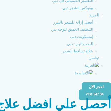
التقشير الكيميائي في دبي
بوتوكس الشعر دبي
المزيد
أفضل إزالة للشعر بالليزر
التنظيف العميق للوجه دبي
إمسكولت دبي
النحت البارد دبي
علاج تساقط الشعر
تواصل
احجز الآن
04 547 7131
أحصل علي افضل علاج