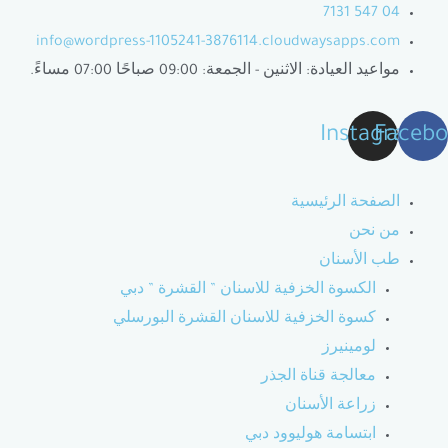
خطي
04 547 7131
لى
info@wordpress-1105241-3876114.cloudwaysapps.com
لمحتوى
مواعيد العيادة: الاثنين - الجمعة: 09:00 صباحًا 07:00 مساءً.
Instagram
Facebo
الصفحة الرئيسية
من نحن
طب الأسنان
الكسوة الخزفية للاسنان ” القشرة ” دبي
كسوة الخزفية للاسنان القشرة البورسلي
لومينيرز
معالجة قناة الجذر
زراعة الأسنان
ابتسامة هوليوود دبي