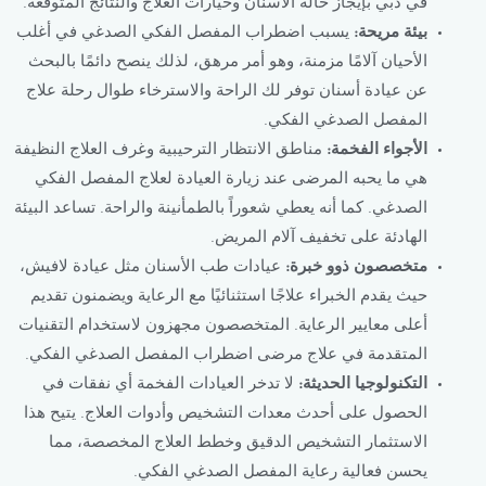
في دبي بإيجاز حالة الأسنان وخيارات العلاج والنتائج المتوقعة.
بيئة مريحة:
يسبب اضطراب المفصل الفكي الصدغي في أغلب
الأحيان آلامًا مزمنة، وهو أمر مرهق، لذلك ينصح دائمًا بالبحث
عن عيادة أسنان توفر لك الراحة والاسترخاء طوال رحلة علاج
المفصل الصدغي الفكي.
الأجواء الفخمة:
مناطق الانتظار الترحيبية وغرف العلاج النظيفة
هي ما يحبه المرضى عند زيارة العيادة لعلاج المفصل الفكي
الصدغي. كما أنه يعطي شعوراً بالطمأنينة والراحة. تساعد البيئة
الهادئة على تخفيف آلام المريض.
متخصصون ذوو خبرة:
عيادات طب الأسنان مثل عيادة لافيش،
حيث يقدم الخبراء علاجًا استثنائيًا مع الرعاية ويضمنون تقديم
أعلى معايير الرعاية. المتخصصون مجهزون لاستخدام التقنيات
المتقدمة في علاج مرضى اضطراب المفصل الصدغي الفكي.
التكنولوجيا الحديثة:
لا تدخر العيادات الفخمة أي نفقات في
الحصول على أحدث معدات التشخيص وأدوات العلاج. يتيح هذا
الاستثمار التشخيص الدقيق وخطط العلاج المخصصة، مما
يحسن فعالية رعاية المفصل الصدغي الفكي.