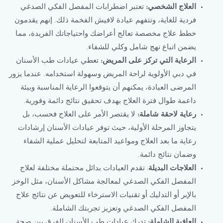
العلاج الشخصي:
تعتبر اضطرابات المفصل الفكي الصدغي
فردية للغاية، وتتفهم عيادة لافيش الفخمة ذلك. إنهم يقدمون
خطط علاج مخصصة تعالج أعراضك واحتياجاتك الفريدة، مما
يضمن اتباع نهج شامل وكلي للشفاء.
الرعاية التي تركز على المريض:
تعطي عيادات طب الأسنان
في دبي الأولوية لراحة المريض وسهولة استخدامه. عندما يزور
المرضى العيادة، يمكنهم أن يتوقعوا الرعاية المناسبة وبيئة
داعمة طوال فترة العلاج بهدف تحقيق نتائج دائمة وفورية.
رعاية لاحقة شاملة:
لا يقتصر الأمر على العلاج فحسب، بل
يتجاوز المرحلة الأولية، حيث توفر عيادات الأسنان إرشادات
رعاية ما بعد العلاج ومواعيد المتابعة لتحليل عملية الشفاء
وضمان نتائج دائمة.
العلاجات البديلة
: تقدم العيادات بدائل محتملة مختلفة لعلاج
المفصل الفكي الصدغي لمعالجة مشاكل الأسنان، مثل الوخز
بالإبر أو التدليك أو تقنيات الاسترخاء للتعويض عن نتائج علاج
المفصل الفكي الصدغي وتعزيز تجربتك الشاملة.