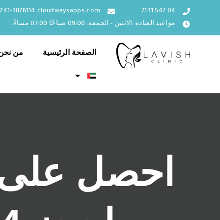
خطي
241-3876114.cloudwaysapps.com
04 547 7131
لى
مواعيد العيادة: الاثنين - الجمعة: 09:00 صباحًا 07:00 مساءً.
لمحتوى
الصفحة الرئيسية
من نحن
احصل على