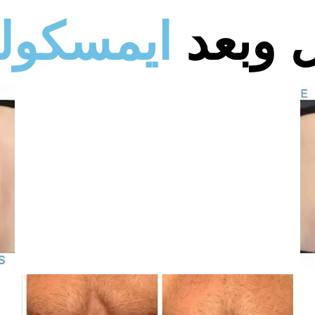
 وبعد
ايمسكول